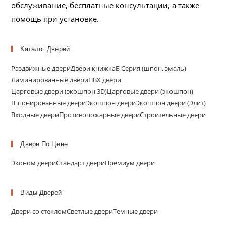
обслуживание, бесплатные консультации, а также
помощь при установке.
Каталог Дверей
Раздвижные двери
Двери книжка
Б Серия (шпон, эмаль)
Ламинированные двери
ПВХ двери
Царговые двери (экошпон 3D)
Царговые двери (экошпон)
Шпонированные двери
Экошпон двери
Экошпон двери (Элит)
Входные двери
Противопожарные двери
Строительные двери
Двери По Цене
Эконом двери
Стандарт двери
Премиум двери
Виды Дверей
Двери со стеклом
Светлые двери
Темные двери