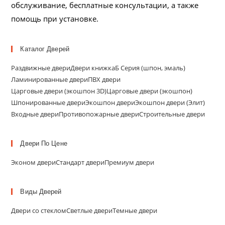
обслуживание, бесплатные консультации, а также
помощь при установке.
Каталог Дверей
Раздвижные двери
Двери книжка
Б Серия (шпон, эмаль)
Ламинированные двери
ПВХ двери
Царговые двери (экошпон 3D)
Царговые двери (экошпон)
Шпонированные двери
Экошпон двери
Экошпон двери (Элит)
Входные двери
Противопожарные двери
Строительные двери
Двери По Цене
Эконом двери
Стандарт двери
Премиум двери
Виды Дверей
Двери со стеклом
Светлые двери
Темные двери