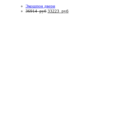
Экошпон двери
36914
руб
33223
руб