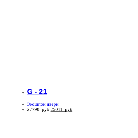
G - 21
Экошпон двери
27790
руб
25011
руб