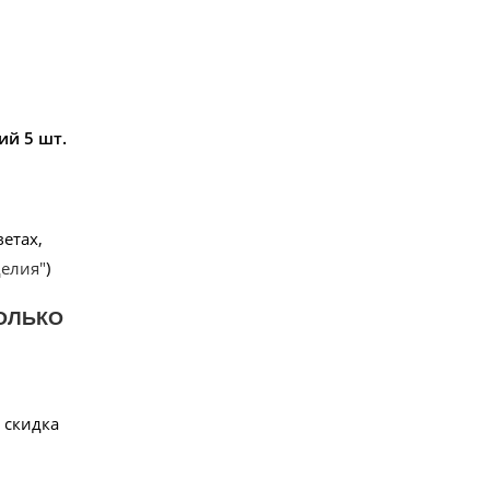
ий 5 шт.
етах,
делия"
)
ОЛЬКО
 скидка