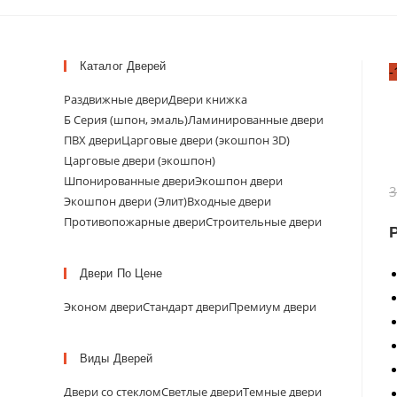
Каталог Дверей
-
Раздвижные двери
Двери книжка
Б Серия (шпон, эмаль)
Ламинированные двери
ПВХ двери
Царговые двери (экошпон 3D)
Царговые двери (экошпон)
Шпонированные двери
Экошпон двери
Экошпон двери (Элит)
Входные двери
Противопожарные двери
Строительные двери
Двери По Цене
Эконом двери
Стандарт двери
Премиум двери
Виды Дверей
Двери со стеклом
Светлые двери
Темные двери