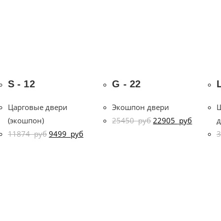
S - 12
G - 22
Царговые двери
Экошпон двери
(экошпон)
25450
руб
22905
руб
д
11874
руб
9499
руб