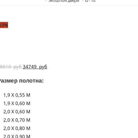
>
Экошпон двери
>
G - 10
10%
38610
руб
34749
руб
Размер полотна:
1,9 X 0,55 М
1,9 X 0,60 М
2,0 X 0,60 М
2,0 X 0,70 М
2,0 X 0,80 М
2,0 X 0,90 М