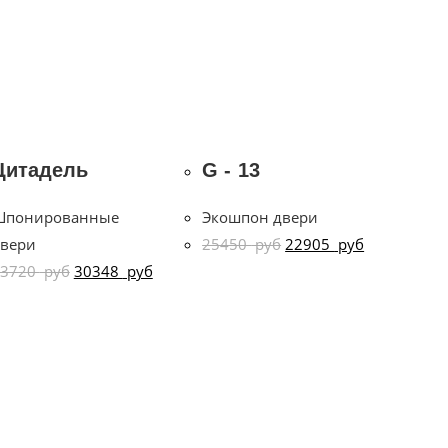
Цитадель
G - 13
Шпонированные
Экошпон двери
вери
25450
руб
22905
руб
33720
руб
30348
руб