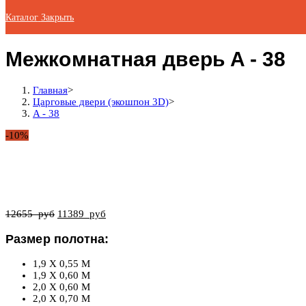
Каталог
Закрыть
Межкомнатная дверь A - 38
Главная
>
Царговые двери (экошпон 3D)
>
A - 38
-10%
12655
руб
11389
руб
Размер полотна:
1,9 X 0,55 М
1,9 X 0,60 М
2,0 X 0,60 М
2,0 X 0,70 М