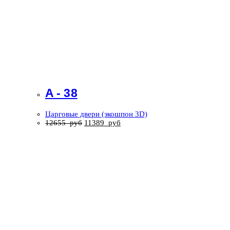
A - 38
Царговые двери (экошпон 3D)
12655
руб
11389
руб