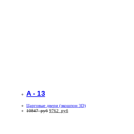
A - 13
Царговые двери (экошпон 3D)
10847
руб
9762
руб