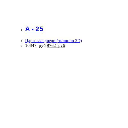
A - 25
Царговые двери (экошпон 3D)
10847
руб
9762
руб