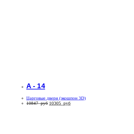
A - 14
Царговые двери (экошпон 3D)
10847
руб
10305
руб