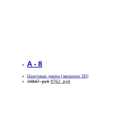
A - 8
Царговые двери (экошпон 3D)
10847
руб
9762
руб