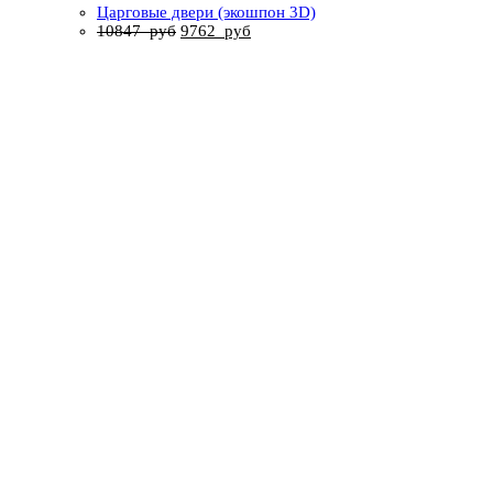
Царговые двери (экошпон 3D)
10847
руб
9762
руб