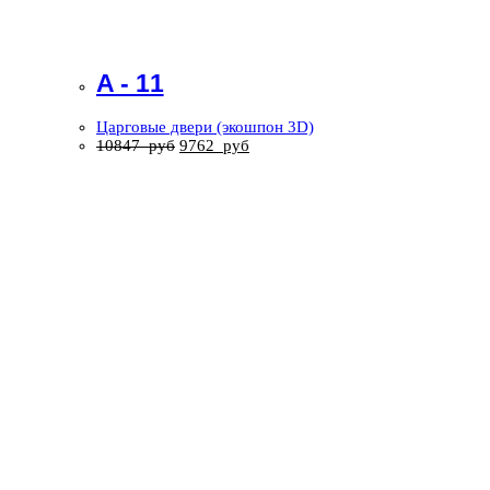
A - 11
Царговые двери (экошпон 3D)
10847
руб
9762
руб