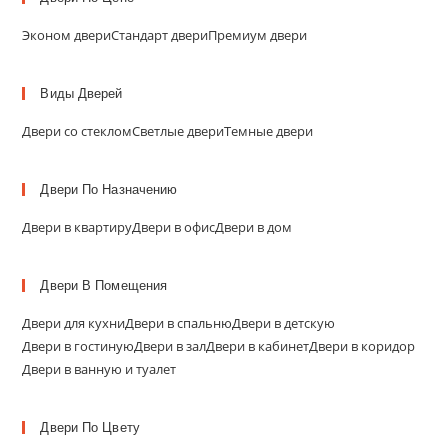
Эконом двери
Стандарт двери
Премиум двери
Виды Дверей
Двери со стеклом
Светлые двери
Темные двери
Двери По Назначению
Двери в квартиру
Двери в офис
Двери в дом
Двери В Помещения
Двери для кухни
Двери в спальню
Двери в детскую
Двери в гостиную
Двери в зал
Двери в кабинет
Двери в коридор
Двери в ванную и туалет
Двери По Цвету