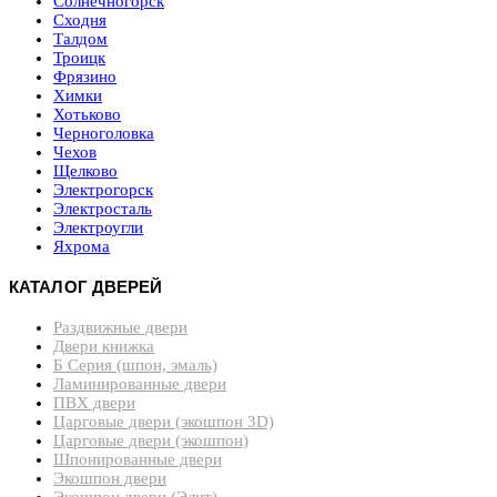
Солнечногорск
Сходня
Талдом
Троицк
Фрязино
Химки
Хотьково
Черноголовка
Чехов
Щелково
Электрогорск
Электросталь
Электроугли
Яхрома
КАТАЛОГ ДВЕРЕЙ
Раздвижные двери
Двери книжка
Б Серия (шпон, эмаль)
Ламинированные двери
ПВХ двери
Царговые двери (экошпон 3D)
Царговые двери (экошпон)
Шпонированные двери
Экошпон двери