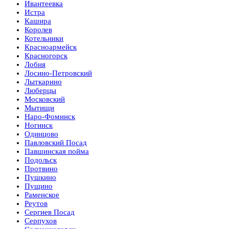
Ивантеевка
Истра
Кашира
Королев
Котельники
Красноармейск
Красногорск
Лобня
Лосино-Петровский
Лыткарино
Люберцы
Московский
Мытищи
Наро-Фоминск
Ногинск
Одинцово
Павловский Посад
Павшинская пойма
Подольск
Протвино
Пушкино
Пущино
Раменское
Реутов
Сергиев Посад
Серпухов