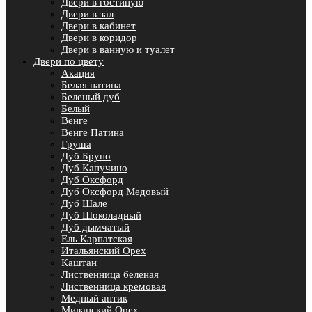
Двери в гостиную
Двери в зал
Двери в кабинет
Двери в коридор
Двери в ванную и туалет
Двери по цвету
Акация
Белая патина
Беленый дуб
Белый
Венге
Венге Патина
Груша
Дуб Бруно
Дуб Капучино
Дуб Оксфорд
Дуб Оксфорд Медовый
Дуб Шале
Дуб Шоколадный
Дуб дымчатый
Ель Карпатская
Итальянский Орех
Каштан
Лиственница беленая
Лиственница кремовая
Медный антик
Миланский Орех