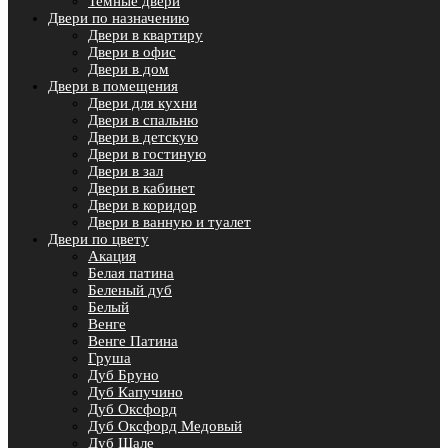
Темные двери
Двери по назначению
Двери в квартиру
Двери в офис
Двери в дом
Двери в помещения
Двери для кухни
Двери в спальню
Двери в детскую
Двери в гостиную
Двери в зал
Двери в кабинет
Двери в коридор
Двери в ванную и туалет
Двери по цвету
Акация
Белая патина
Беленый дуб
Белый
Венге
Венге Патина
Груша
Дуб Бруно
Дуб Капучино
Дуб Оксфорд
Дуб Оксфорд Медовый
Дуб Шале