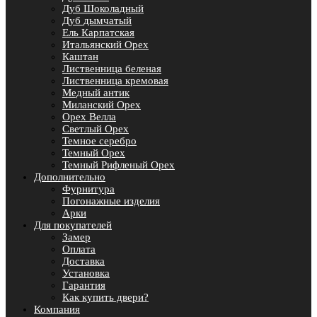
Дуб Шоколадный
Дуб дымчатый
Ель Карпатская
Итальянский Орех
Каштан
Лиственница беленая
Лиственница кремовая
Медный антик
Миланский Орех
Орех Велла
Светлый Орех
Темное серебро
Темный Орех
Темный Рифленый Орех
Дополнительно
Фурнитура
Погонажные изделия
Арки
Для покупателей
Замер
Оплата
Доставка
Установка
Гарантия
Как купить двери?
Компания