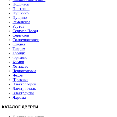
Подольск
Протвино
Пушкино
Пущино
Раменское
Реутов
Сергиев Посад
Серпухов
Солнечногорск
Сходня
Талдом
Троицк
Фрязино
Химки
Хотьково
Черноголовка
Чехов
Щелково
Электрогорск
Электросталь
Электроугли
Яхрома
КАТАЛОГ ДВЕРЕЙ
Раздвижные двери