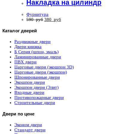
Накладка на цилиндр
Фурнитура
590
руб
380
руб
Каталог дверей
Раздвижные двери
Двери книжка
Б Серия (шпон, эмаль)
Ламинированные двери
ПВХ двери
Царговые двери (экошпон 3D)
Царговые двери (экошпон)
Шпонированные двери
Экошпон двери
Экошпон двери (Элит)
Входные двери
Противопожарные двери
Строительные двери
Двери по цене
Эконом двери
Стандарт двери