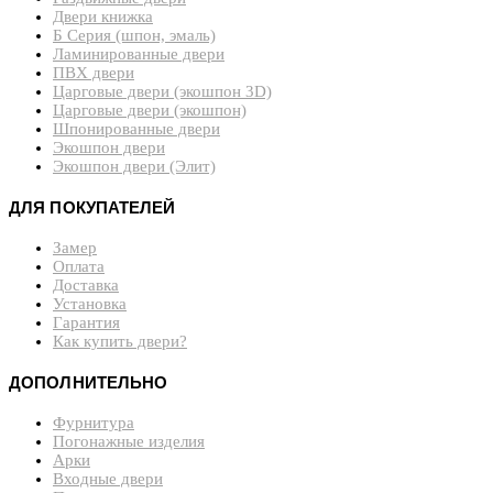
Двери книжка
Б Серия (шпон, эмаль)
Ламинированные двери
ПВХ двери
Царговые двери (экошпон 3D)
Царговые двери (экошпон)
Шпонированные двери
Экошпон двери
Экошпон двери (Элит)
ДЛЯ ПОКУПАТЕЛЕЙ
Замер
Оплата
Доставка
Установка
Гарантия
Как купить двери?
ДОПОЛНИТЕЛЬНО
Фурнитура
Погонажные изделия
Арки
Входные двери