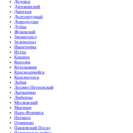
Дедовск
Дзержинский
Дмитров
Долгопрудный
Домодедово
Дубна
Жуковский
Звенигород
Зеленоград
Ивантеевка
Истра
Кашира
Королев
Котельники
Красноармейск
Красногорск
Лобня
Лосино-Петровский
Лыткарино
Люберцы
Московский
Мытищи
Наро-Фоминск
Ногинск
Одинцово
Павловский Посад
Павшинская пойма