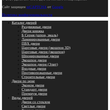
Сайт защищен
reCAPTCHA
от
Google
Политика конфиденциальности
Каталог дверей
Раздвижные двери
Двери книжка
Б Серия (шпон, эмаль)
Ламинированные двери
ПВХ двери
Царговые двери (экошпон 3D)
Царговые двери (экошпон)
Шпонированные двери
Экошпон двери
Экошпон двери (Элит)
Входные двери
Противопожарные двери
Строительные двери
Двери по цене
Эконом двери
Стандарт двери
Премиум двери
Виды дверей
Двери со стеклом
Светлые двери