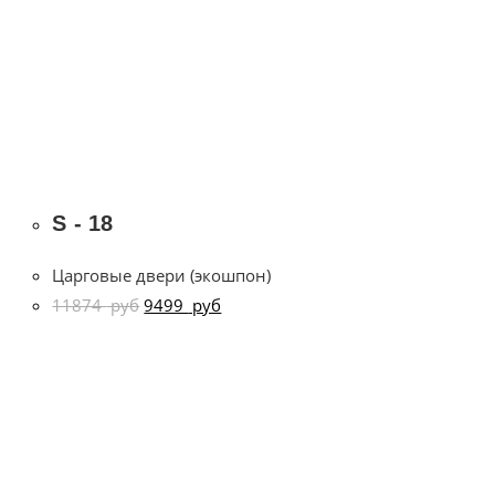
S - 18
Царговые двери (экошпон)
11874
руб
9499
руб