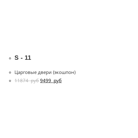
S - 11
Царговые двери (экошпон)
11874
руб
9499
руб