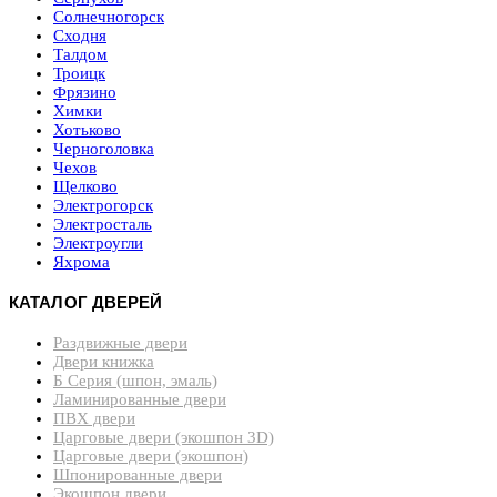
Солнечногорск
Сходня
Талдом
Троицк
Фрязино
Химки
Хотьково
Черноголовка
Чехов
Щелково
Электрогорск
Электросталь
Электроугли
Яхрома
КАТАЛОГ ДВЕРЕЙ
Раздвижные двери
Двери книжка
Б Серия (шпон, эмаль)
Ламинированные двери
ПВХ двери
Царговые двери (экошпон 3D)
Царговые двери (экошпон)
Шпонированные двери
Экошпон двери