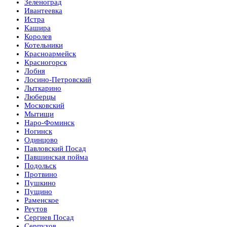
Зеленоград
Ивантеевка
Истра
Кашира
Королев
Котельники
Красноармейск
Красногорск
Лобня
Лосино-Петровский
Лыткарино
Люберцы
Московский
Мытищи
Наро-Фоминск
Ногинск
Одинцово
Павловский Посад
Павшинская пойма
Подольск
Протвино
Пушкино
Пущино
Раменское
Реутов
Сергиев Посад
Серпухов