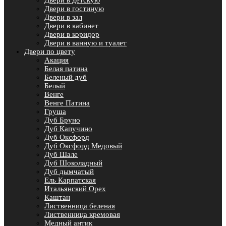
Двери в детскую
Двери в гостиную
Двери в зал
Двери в кабинет
Двери в коридор
Двери в ванную и туалет
Двери по цвету
Акация
Белая патина
Беленый дуб
Белый
Венге
Венге Патина
Груша
Дуб Бруно
Дуб Капучино
Дуб Оксфорд
Дуб Оксфорд Медовый
Дуб Шале
Дуб Шоколадный
Дуб дымчатый
Ель Карпатская
Итальянский Орех
Каштан
Лиственница беленая
Лиственница кремовая
Медный антик