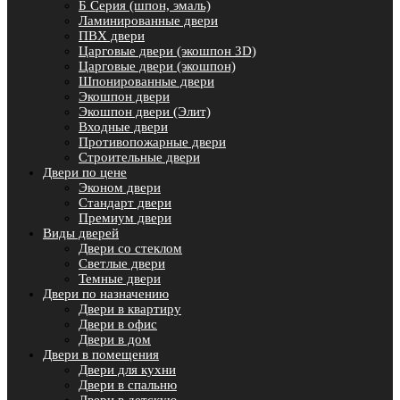
Б Серия (шпон, эмаль)
Ламинированные двери
ПВХ двери
Царговые двери (экошпон 3D)
Царговые двери (экошпон)
Шпонированные двери
Экошпон двери
Экошпон двери (Элит)
Входные двери
Противопожарные двери
Строительные двери
Двери по цене
Эконом двери
Стандарт двери
Премиум двери
Виды дверей
Двери со стеклом
Светлые двери
Темные двери
Двери по назначению
Двери в квартиру
Двери в офис
Двери в дом
Двери в помещения
Двери для кухни
Двери в спальню