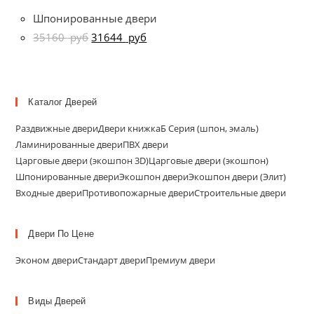
Шпонированные двери
35160
руб
31644
руб
Каталог Дверей
Раздвижные двери
Двери книжка
Б Серия (шпон, эмаль)
Ламинированные двери
ПВХ двери
Царговые двери (экошпон 3D)
Царговые двери (экошпон)
Шпонированные двери
Экошпон двери
Экошпон двери (Элит)
Входные двери
Противопожарные двери
Строительные двери
Двери По Цене
Эконом двери
Стандарт двери
Премиум двери
Виды Дверей