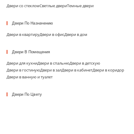
Двери со стеклом
Светлые двери
Темные двери
Двери По Назначению
Двери в квартиру
Двери в офис
Двери в дом
Двери В Помещения
Двери для кухни
Двери в спальню
Двери в детскую
Двери в гостиную
Двери в зал
Двери в кабинет
Двери в коридор
Двери в ванную и туалет
Двери По Цвету